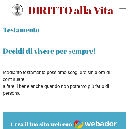
DIRITTO alla Vita
Vai
al
contenuto
principale
Testamento
Decidi di vivere per sempre!
Mediante testamento possiamo scegliere sin d’ora di
continuare
a fare il bene anche quando non potremo più farlo di
persona!
Webador
Crea il tuo sito web con