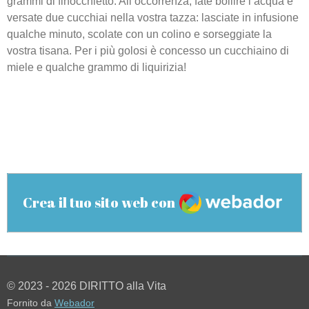
grammi di finocchietto. All’occorrenza, fate bollire l’acqua e
versate due cucchiai nella vostra tazza: lasciate in infusione
qualche minuto, scolate con un colino e sorseggiate la
vostra tisana. Per i più golosi è concesso un cucchiaino di
miele e qualche grammo di liquirizia!
Webador
Crea il tuo sito web con
© 2023 - 2026 DIRITTO alla Vita
Fornito da
Webador